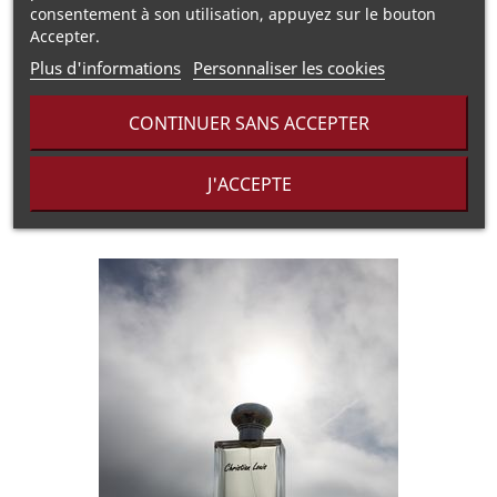
Notes de cœur :
Coco, Cannelle, Vanille, Safran
consentement à son utilisation, appuyez sur le bouton
Accepter.
Notes de fond :
Miel de Châtaignier, Pain d’Épices,
Plus d'informations
Personnaliser les cookies
amandes.
CONTINUER SANS ACCEPTER
Informations Réglementaires
▶
J'ACCEPTE