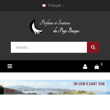
Français
0
ACCUEIL
PARFUMS CORPORELS
FEMME
UN JOUR À SAINT JEAN
DE LUZ