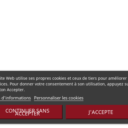
ite Web utilise ses propres cookies et ceux de tiers pour améliorer
ices. Pour donner votre consentement à son utilisation, appuyez su
 du goûter !"
ton Accepter.
s d'informations
Personnaliser les cookies
CONTINUER SANS
J'ACCEPTE
ACCEPTER