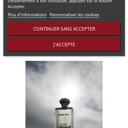
consentement à son utilisation, appuyez sur le bouton
framboise
Accepter.
Notes de fond :
Vanille, Jasmin
Plus d'informations
Personnaliser les cookies
Informations Réglementaires
▶
CONTINUER SANS ACCEPTER
J'ACCEPTE