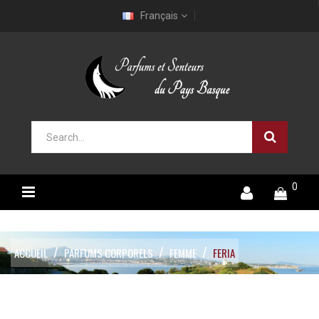
Français
0
ACCUEIL
PARFUMS CORPORELS
FEMME
FERIA