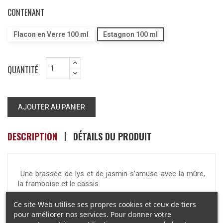
CONTENANT
Flacon en Verre 100 ml
Estagnon 100 ml
QUANTITÉ
AJOUTER AU PANIER
DESCRIPTION
DÉTAILS DU PRODUIT
Une brassée de lys et de jasmin s'amuse avec la mûre,
la framboise et le cassis.
Notes de tête :
Brassée de Lys
Ce site Web utilise ses propres cookies et ceux de tiers
pour améliorer nos services. Pour donner votre
Notes de cœur :
Rose de Damas, Bourgeons de Cassis,