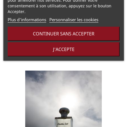
pour améliorer nos services. Pour donner votre
consentement à son utilisation, appuyez sur le bouton
Notes de cœur :
Cuir, Épices, Cannelle
Accepter.
Notes de fond :
Vétiver, Musc, Ambre, Cèdre du
Plus d'informations
Personnaliser les cookies
Nouveau Brunswick
CONTINUER SANS ACCEPTER
Informations Réglementaires
▶
J'ACCEPTE