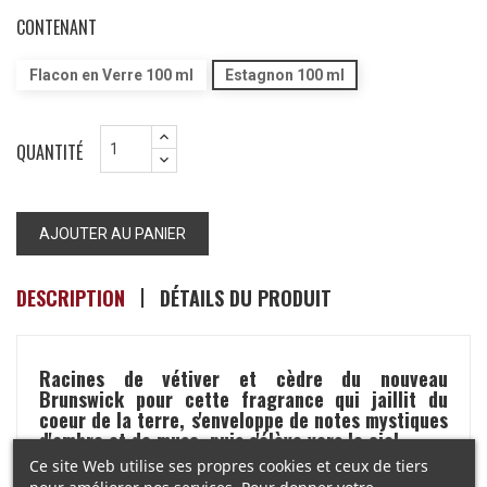
CONTENANT
Flacon en Verre 100 ml
Estagnon 100 ml
QUANTITÉ
AJOUTER AU PANIER
DESCRIPTION
DÉTAILS DU PRODUIT
Racines de vétiver et cèdre du nouveau
Brunswick pour cette fragrance qui jaillit du
coeur de la terre, s'enveloppe de notes mystiques
d'ambre et de musc, puis s'élève vers le ciel.
Ce site Web utilise ses propres cookies et ceux de tiers
Notes de tête :
Cardamone, Noix de Muscade