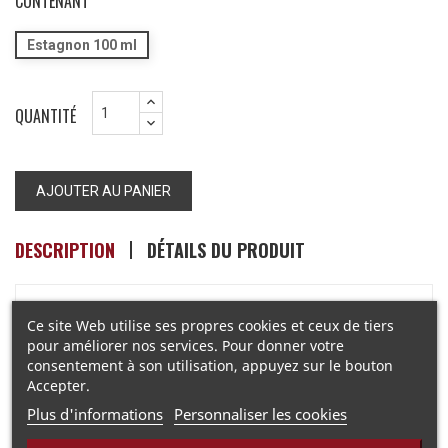
CONTENANT
Estagnon 100 ml
QUANTITÉ
AJOUTER AU PANIER
DESCRIPTION
DÉTAILS DU PRODUIT
Le fumet d'un chocolat aphrodisiaque.
Ce site Web utilise ses propres cookies et ceux de tiers
pour améliorer nos services. Pour donner votre
consentement à son utilisation, appuyez sur le bouton
Informations Réglementaires
▶
Accepter.
Plus d'informations
Personnaliser les cookies