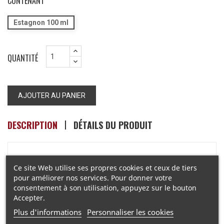
CONTENANT
Estagnon 100 ml
QUANTITÉ
AJOUTER AU PANIER
DESCRIPTION
DÉTAILS DU PRODUIT
"Une tranche de pain d'épices trempée dans son bol du
Ce site Web utilise ses propres cookies et ceux de tiers
goûter !"
pour améliorer nos services. Pour donner votre
consentement à son utilisation, appuyez sur le bouton
Informations Réglementaires
▶
Accepter.
Plus d'informations
Personnaliser les cookies