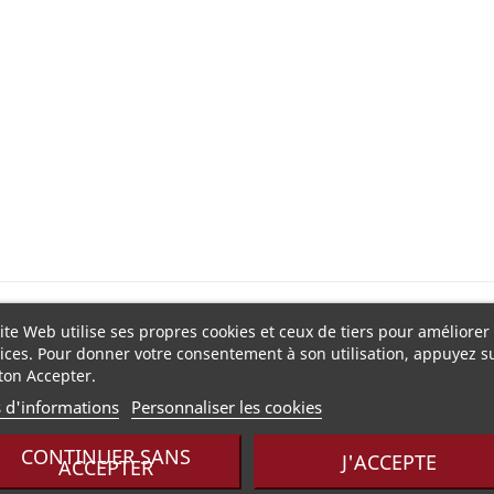
ue, la Place des Vosges devenue un champ de lauriers roses et d'I
ite Web utilise ses propres cookies et ceux de tiers pour améliorer
ices. Pour donner votre consentement à son utilisation, appuyez su
ton Accepter.
E des VOSGES est une composition fleurie, fraîche, légère et innocente
s d'informations
Personnaliser les cookies
CONTINUER SANS
J'ACCEPTE
ACCEPTER